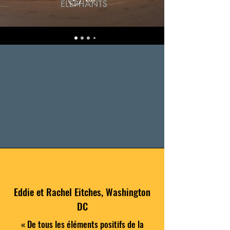
Eddie et Rachel Eitches, Washington
DC
« De tous les éléments positifs de la